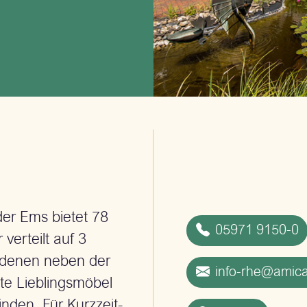
der Ems bietet 78
05971 9150-0
erteilt auf 3
 denen neben der
info-rhe@amica
te Lieblingsmöbel
inden. Für Kurzzeit-