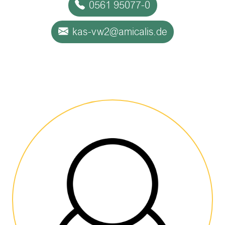
0561 95077-0
kas-vw2@amicalis.de