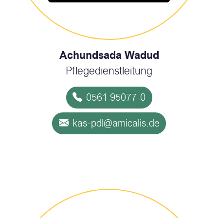
Achundsada Wadud
Pflegedienstleitung
0561 95077-0
kas-pdl@amicalis.de